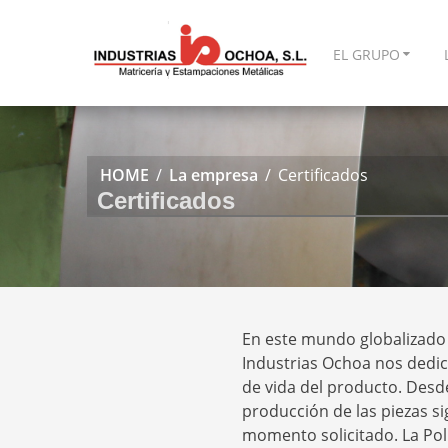
Skip
to
EL GRUPO
content
HOME
/
La empresa
/
Certificados
Certificados
En este mundo globalizado 
Industrias Ochoa nos dedic
de vida del producto. Desde 
producción de las piezas s
momento solicitado. La Polí