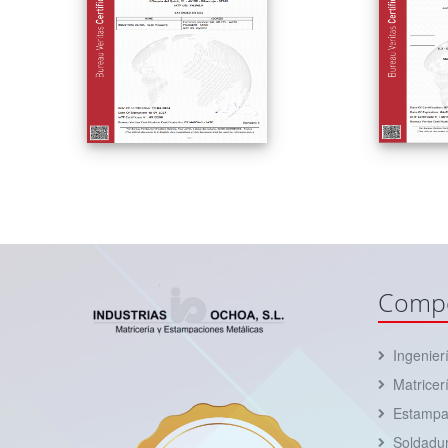
Compe
Ingenier
Matricer
Estampa
Soldadu