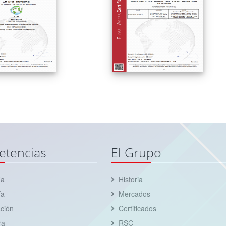
tencias
El Grupo
ía
Historia
ía
Mercados
ción
Certificados
ra
RSC